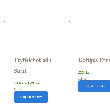
här
till
129 kr
produkten
har
flera
varianter.
De
olika
alternativen
Tryffelchoklad i
Doftljus Ern
kan
Strut
väljas
299
kr
Tillval
på
69
kr
129
kr
–
Välj Alternativ
produktsidan
Tillval
Välj Alternativ