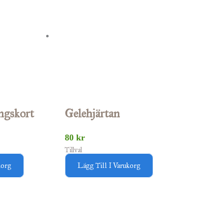
ngskort
Gelehjärtan
80
kr
Tillval
korg
Lägg Till I Varukorg
Den
Den