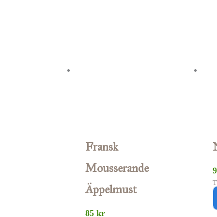
Fransk
Mousserande
T
Äppelmust
85
kr