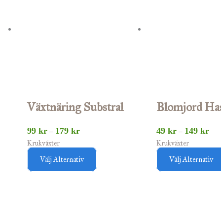
179 kr
149
produkten
har
flera
varianter.
De
olika
alternativen
Växtnäring Substral
Blomjord Has
kan
väljas
99
kr
179
kr
49
kr
149
kr
–
–
Krukväxter
Krukväxter
på
Välj Alternativ
Välj Alternativ
produktsidan