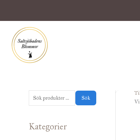
Hoppa
till
innehåll
Ti
S
Sök
Vi
ö
k
Kategorier
e
f