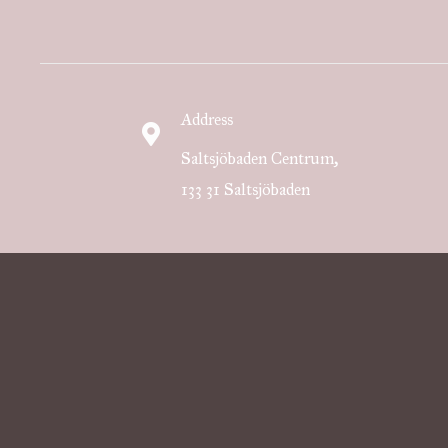
Address
Saltsjöbaden Centrum,
133 31 Saltsjöbaden