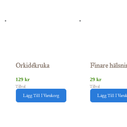
Orkidékruka
Finare hälsni
129
kr
29
kr
Tillval
Tillval
Lägg Till I Varukorg
Lägg Till I Varu
Prisintervall:
Den
69 kr