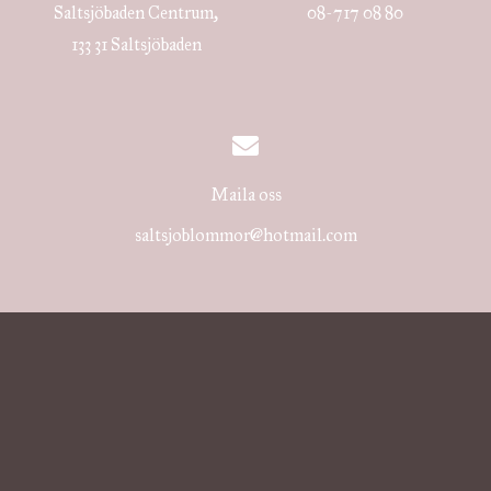
Saltsjöbaden Centrum,
08-717 08 80
133 31 Saltsjöbaden
Maila oss
saltsjoblommor@hotmail.com