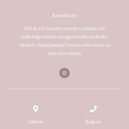
Kontakta oss
Ifall du vill veta mer om vad vi erbjuder och
ställa frågor kan du antingen besöka oss direkt i
vår butik i Saltsjöbadens Centrum eller nå oss via
mail eller telefon.
I
n
s
t
a
g
r
a
m
Address
Ring oss