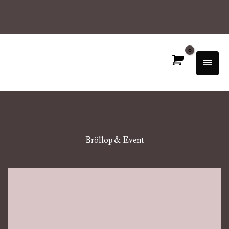
Hoppa
till
innehåll
Huvu
Bröllop & Event