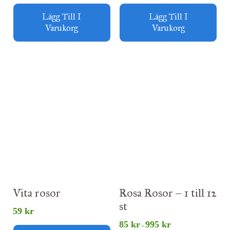
Lägg Till I
Lägg Till I
Varukorg
Varukorg
Prisintervall:
85 kr
till
995 kr
Vita rosor
Rosa Rosor – 1 till 12
st
59
kr
85
kr
995
kr
–