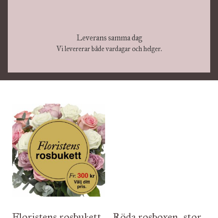
Leverans samma dag
Vi levererar både vardagar och helger.
Prisintervall:
300 kr
till
1.000 kr
Floristens rosbukett
Röda rosboxen, stor