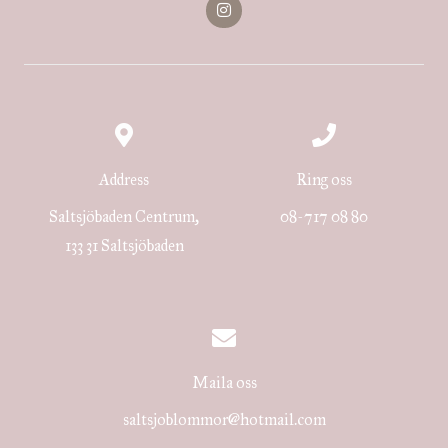
n
s
t
a
g
r
a
m
Address
Ring oss
Saltsjöbaden Centrum,
08-717 08 80
133 31 Saltsjöbaden
Maila oss
saltsjoblommor@hotmail.com