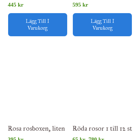
445
kr
595
kr
Lägg Till I
Lägg Till I
Varukorg
Varukorg
Prisintervall:
65 kr
till
780 kr
Rosa rosboxen, liten
Röda rosor 1 till 12 st
395
kr
65
kr
780
kr