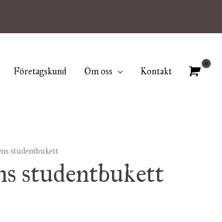
Företagskund
Om oss
Kontakt
ens studentbukett
ervall:
ns studentbukett