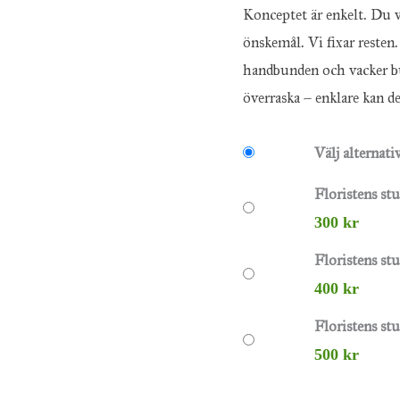
Konceptet är enkelt. Du v
önskemål. Vi fixar resten. 
handbunden och vacker buk
överraska – enklare kan det
Välj alternati
Floristens st
300
kr
Floristens st
400
kr
Floristens st
500
kr