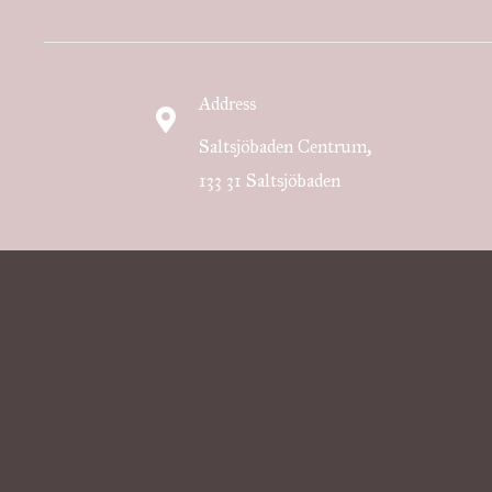
Address
Saltsjöbaden Centrum,
133 31 Saltsjöbaden