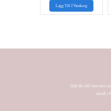
Lägg Till I Varukorg
Ifall du vill veta mer om
butik i 