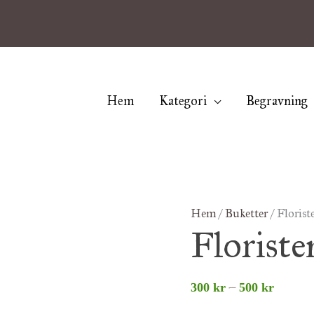
Hem
Kategori
Begravning
Floristens
Hem
/
Buketter
/ Florist
Prisint
Floriste
studentbukett
300 kr
mängd
till
–
300
kr
500
kr
500 kr