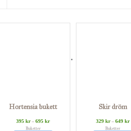
Prisintervall:
Den
395 kr
här
till
t
695 kr
produkten
har
flera
varianter.
De
olika
alternativen
Hortensia bukett
Skir dröm
kan
väljas
395
kr
695
kr
329
kr
649
kr
–
–
på
Buketter
Buketter