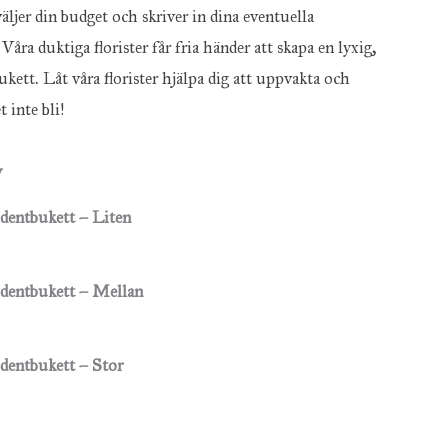
äljer din budget och skriver in dina eventuella
Våra duktiga florister får fria händer att skapa en lyxig,
ett. Låt våra florister hjälpa dig att uppvakta och
 inte bli!
v
udentbukett – Liten
udentbukett – Mellan
udentbukett – Stor