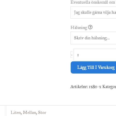
Eventuella önskemål om 
Hälsning
-
Lägg Till I Varukorg
Artikelnr:
1280-x
Kategor
Liten
,
Mellan
,
Stor