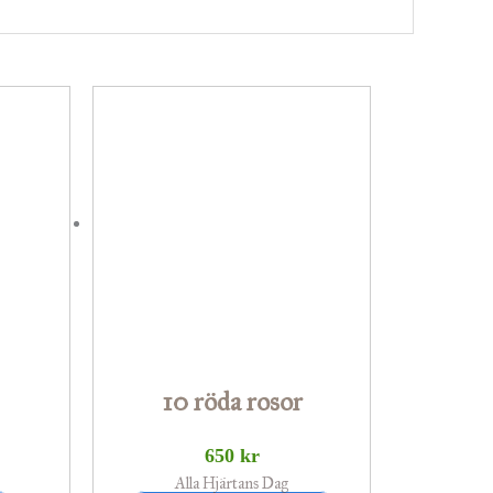
Prisintervall:
Den
329 kr
här
ill
649 kr
produkten
har
flera
varianter.
De
olika
alternativen
10 röda rosor
kan
väljas
650
kr
på
Alla Hjärtans Dag