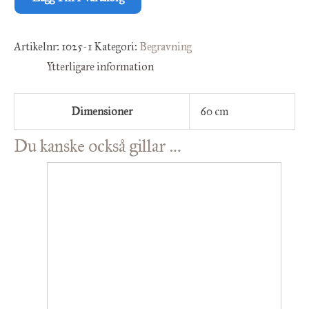
Artikelnr:
1025-1
Kategori:
Begravning
Ytterligare information
Dimensioner
60 cm
Du kanske också gillar …
Den
här
produkten
har
flera
varianter.
De