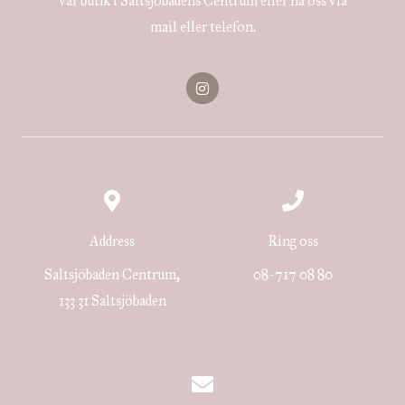
vår butik i Saltsjöbadens Centrum eller nå oss via
mail eller telefon.
I
n
s
t
a
g
r
a
m
Address
Ring oss
Saltsjöbaden Centrum,
08-717 08 80
133 31 Saltsjöbaden