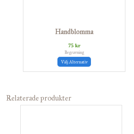
alternativen
kan
väljas
Handblomma
på
produktsidan
75
kr
Begravning
Välj Alternativ
Relaterade produkter