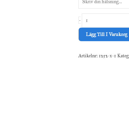
-
Lägg Till I Varukorg
Artikelnr:
1252-x-1
Kateg