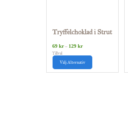
De
olika
alternativen
Tryffelchoklad i Strut
kan
väljas
69
kr
129
kr
–
på
Tillval
produktsidan
Välj Alternativ