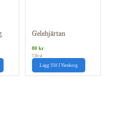
g
Gelehjärtan
80
kr
Tillval
Lägg Till I Varukorg