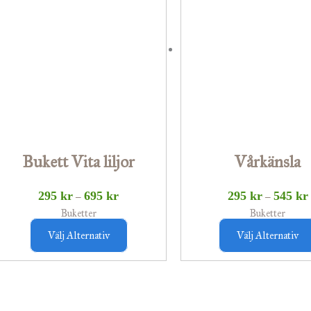
695 kr
produkten
har
flera
varianter.
De
olika
alternativen
Bukett Vita liljor
Vårkänsla
kan
väljas
295
kr
695
kr
295
kr
545
kr
–
–
på
Buketter
Buketter
produktsidan
Välj Alternativ
Välj Alternativ