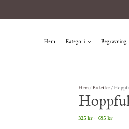
Hem
Kategori
Begravning
Hoppfull
Hem
/
Buketter
/ Hoppfu
Prisint
Hoppful
mängd
325 kr
till
–
325
kr
695
kr
695 kr