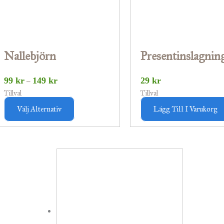
De
olika
alternativen
Nallebjörn
Presentinslagnin
kan
väljas
99
kr
149
kr
29
kr
–
på
Tillval
Tillval
produktsidan
Välj Alternativ
Lägg Till I Varukorg