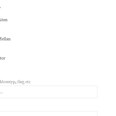
v
iten
ellan
tor
blomtyp, färg etc