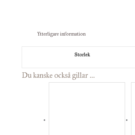
Ytterligare information
Storlek
Du kanske också gillar …
Prisintervall:
Den
69 kr
här
till
129 kr
produkten
har
flera
varianter.