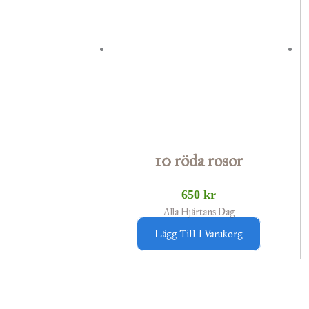
10 röda rosor
650
kr
Alla Hjärtans Dag
Lägg Till I Varukorg