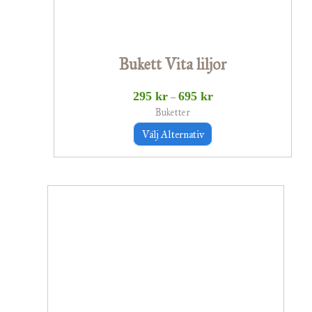
alternativen
kan
väljas
Bukett Vita liljor
på
produktsidan
295
kr
695
kr
–
Buketter
Välj Alternativ