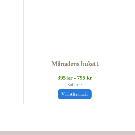
flera
varianter.
De
olika
alternativen
kan
väljas
Månadens bukett
på
produktsidan
395
kr
795
kr
–
Buketter
Välj Alternativ