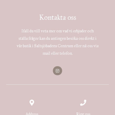
Kontakta oss
Ifall du vill veta mer om vad vi erbjuder och
ställa frågor kan du antingen besöka oss direkt i
vår butik i Saltsjöbadens Centrum eller nå oss via
mail eller telefon.
I
n
s
t
a
g
r
a
m
Address
Ring oss