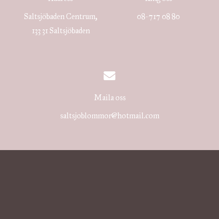
Saltsjöbaden Centrum,
08-717 08 80
133 31 Saltsjöbaden
Maila oss
saltsjoblommor@hotmail.com