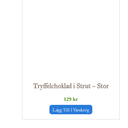
Tryffelchoklad i Strut – Stor
129
kr
Lägg Till I Varukorg