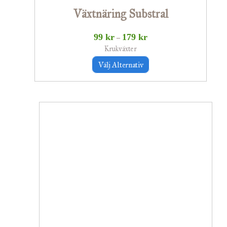
Växtnäring Substral
på
produktsidan
99
kr
179
kr
–
Krukväxter
Välj Alternativ