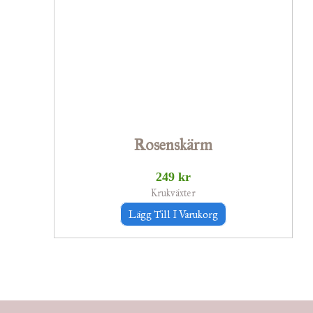
Rosenskärm
249
kr
Krukväxter
Lägg Till I Varukorg