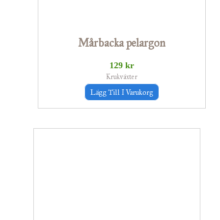
Mårbacka pelargon
129
kr
Krukväxter
Lägg Till I Varukorg