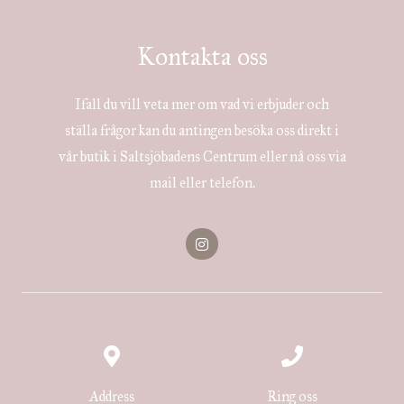
Kontakta oss
Ifall du vill veta mer om vad vi erbjuder och
ställa frågor kan du antingen besöka oss direkt i
vår butik i Saltsjöbadens Centrum eller nå oss via
mail eller telefon.
I
n
s
t
a
g
r
a
m
Address
Ring oss