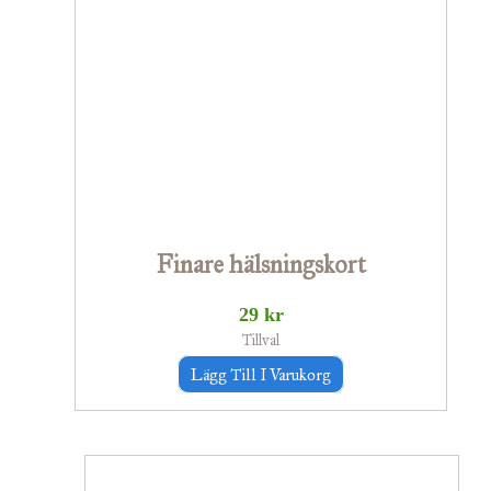
Finare hälsningskort
29
kr
Tillval
Lägg Till I Varukorg