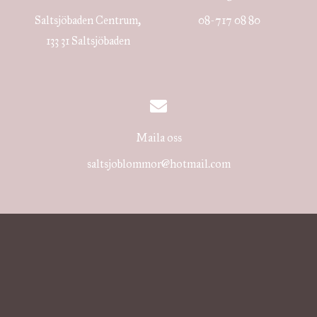
Saltsjöbaden Centrum,
08-717 08 80
133 31 Saltsjöbaden
Maila oss
saltsjoblommor@hotmail.com